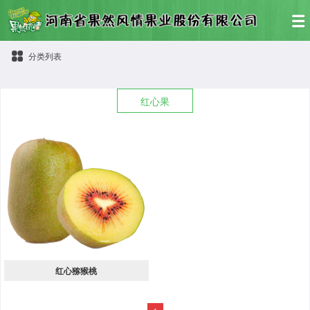
分类列表
红心果
红心猕猴桃