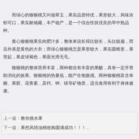
而绿心的猕猴桃又叫做翠玉，果实品质特优，果形较大，风味浓
郁可口，果实耐储藏，丰产稳产，是一个综合性状优良的早中熟品
种。
黄心猕猴桃果实肉肥汁多，整体来说长得比较长，头比较扁，而
且外表是黄色的大衣；而绿心猕猴桃怎是果形较大，果实圆锥形，果
突起，果皮绿褐色，果面光滑无毛。
猕猴桃的整体营养丰富，两种都含有丰富的果酸，具有一定开胃
助消化的效果。猕猴桃的热量低，能产生饱腹感。两种猕猴桃富含单
糖、果胶、花青素，及钙、钾、镁等矿物质，适当食用有利于身体健
康。
上一篇：
教你挑水果
下一篇：
果然风情油桃收购圆满成功！！！...